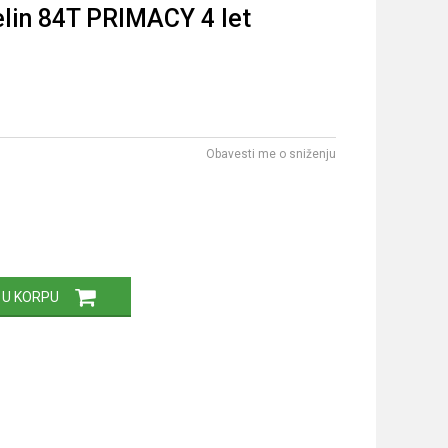
lin 84T PRIMACY 4 let
Obavesti me o sniženju
 U KORPU