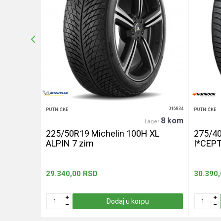
Anti-spam zaštita - izračunajte koliko je 6 - 1 :
POŠALJI
016439
016834
PUTNIČKE
PUTNIČKE
20+ kom
8 kom
er
Lager
240 let
225/50R19 Michelin 100H XL
275/4
ALPIN 7 zim
I*CEP
29.340,00
RSD
30.390
u
Dodaj u korpu