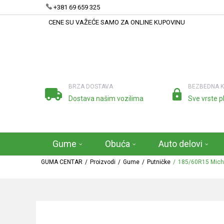
+381 69 659 325
CENE SU VAŽEĆE SAMO ZA ONLINE KUPOVINU
BRZA DOSTAVA
BEZBEDNA 
Dostava našim vozilima
Sve vrste p
Gume
Obuća
Auto delovi
GUMA CENTAR
Proizvodi
Gume
Putničke
185/60R15 Miche