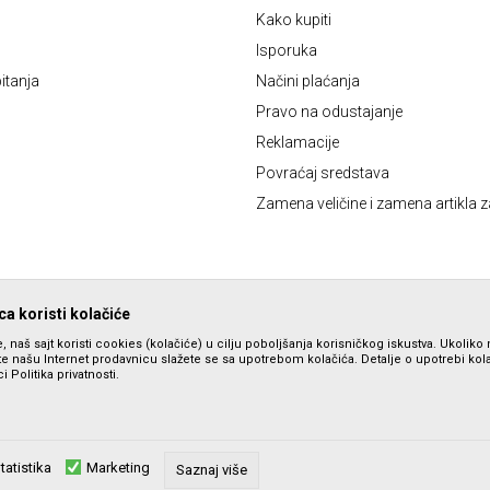
Kako kupiti
Isporuka
itanja
Načini plaćanja
Pravo na odustajanje
Reklamacije
Povraćaj sredstava
Zamena veličine i zamena artikla z
a koristi kolačiće
, naš sajt koristi cookies (kolačiće) u cilju poboljšanja korisničkog iskustva. Ukoliko 
ite našu Internet prodavnicu slažete se sa upotrebom kolačića. Detalje o upotrebi ko
i Politika privatnosti.
tatistika
Marketing
zu slika i samih cena, ali ne možemo garantovati da su sve informacije komplet
Saznaj više
su dostupni u svakom trenutku. Raspoloživost robe možete proveriti pozivom