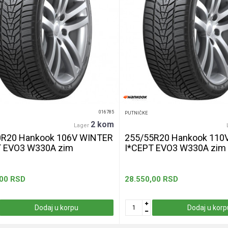
016785
PUTNIČKE
2 kom
Lager
0R20 Hankook 106V WINTER
255/55R20 Hankook 110
T EVO3 W330A zim
I*CEPT EVO3 W330A zim
,00
RSD
28.550,00
RSD
Dodaj u korpu
Dodaj u korp