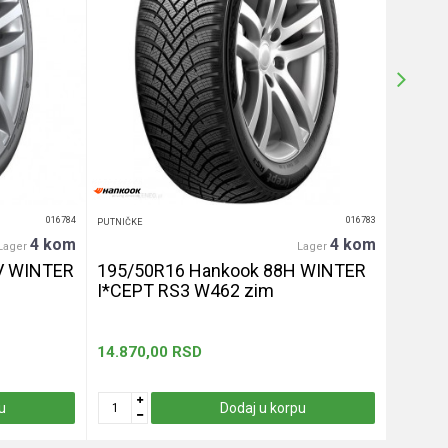
016784
016783
PUTNIČKE
PUTNIČKE
4 kom
4 kom
Lager
Lager
V WINTER
195/50R16 Hankook 88H WINTER
255/4
I*CEPT RS3 W462 zim
let
14.870,00
RSD
13.330
u
Dodaj u korpu