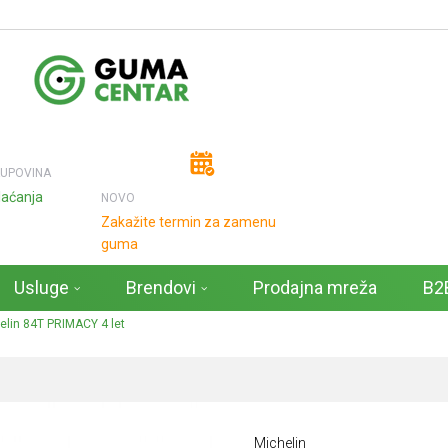
KUPOVINA
laćanja
NOVO
Zakažite termin za zamenu
guma
Usluge
Brendovi
Prodajna mreža
B2B
lin 84T PRIMACY 4 let
Michelin