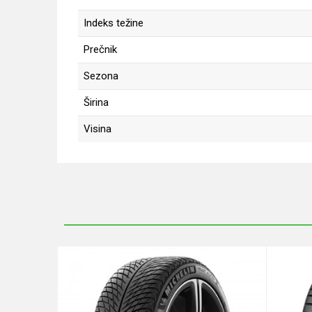
Indeks težine
Prečnik
Sezona
Širina
Visina
Ime/Nadimak
Poruka