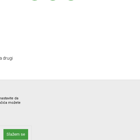
a drugi
nastavite da
lačića možete
ne i bez grešaka. Svi artikli prikazani na sajtu su deo naše
Slažem se
 Call Centra na 012/7100321.