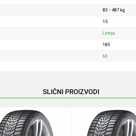
83 - 487 kg
15
Letnja
185
60
Email
SLIČNI PROIZVODI