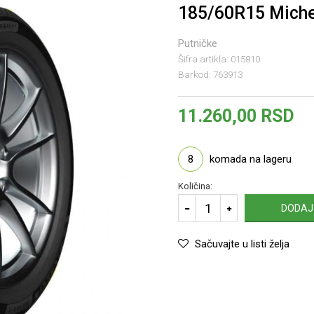
185/60R15 Miche
Putničke
Šifra artikla:
015810
Barkod:
763913
11.260,00
RSD
8
komada na lageru
Količina:
DODAJ
Sačuvajte u listi želja