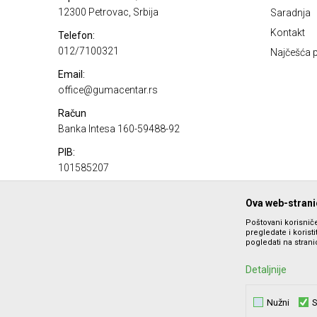
12300 Petrovac, Srbija
Saradnja
Kontakt
Telefon:
012/7100321
Najčešća p
Email:
office@gumacentar.rs
Račun
Banka Intesa 160-59488-92
PIB:
101585207
Matični broj:
Ova web-stranic
17100980
Poštovani korisniče
pregledate i korist
pogledati na stranic
Detaljnije
Nužni
S
Nastojimo da budemo što precizniji u opisu proizvoda, prika
ponude i ne podrazumeva da 