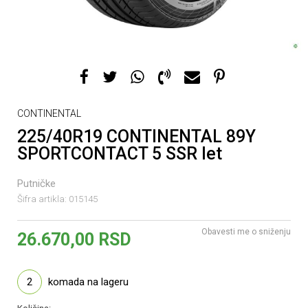
CONTINENTAL
225/40R19 CONTINENTAL 89Y
SPORTCONTACT 5 SSR let
Putničke
Šifra artikla:
015145
Obavesti me o sniženju
26.670,00
RSD
2
komada na lageru