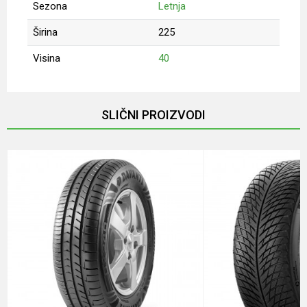
Sezona
Letnja
Širina
225
Visina
40
Ime/Nadimak
SLIČNI PROIZVODI
Email
Poruka
Anti-spam zaštita - izračunajte koliko je 6 - 1 :