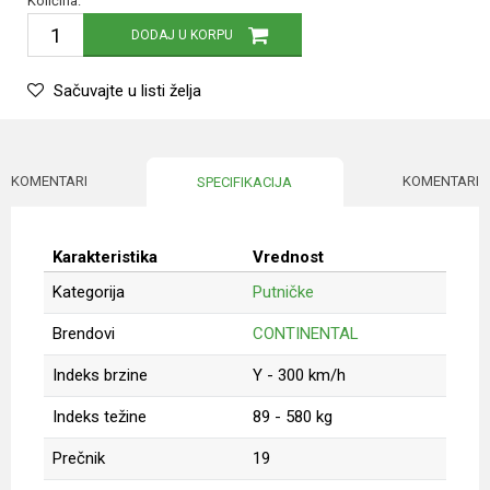
Količina:
DODAJ U KORPU
Sačuvajte u listi želja
KOMENTARI
KOMENTARI
SPECIFIKACIJA
Karakteristika
Vrednost
Kategorija
Putničke
Brendovi
CONTINENTAL
Indeks brzine
Y - 300 km/h
Indeks težine
89 - 580 kg
Prečnik
19