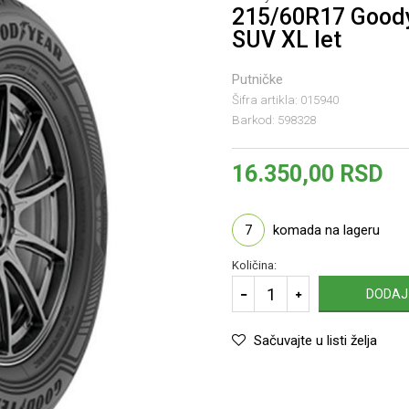
215/60R17 Good
SUV XL let
Putničke
Šifra artikla:
015940
Barkod:
598328
16.350,00
RSD
7
komada na lageru
Količina:
DODAJ
Sačuvajte u listi želja