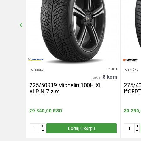
Anti-spam zaštita - izračunajte koliko je 6 - 1 :
POŠALJI
016439
016834
PUTNIČKE
PUTNIČKE
20+ kom
8 kom
er
Lager
240 let
225/50R19 Michelin 100H XL
275/4
ALPIN 7 zim
I*CEP
29.340,00
RSD
30.390
u
Dodaj u korpu