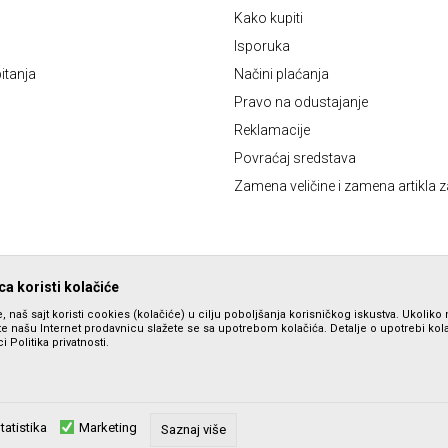
Kako kupiti
Isporuka
itanja
Načini plaćanja
Pravo na odustajanje
Reklamacije
Povraćaj sredstava
Zamena veličine i zamena artikla z
a koristi kolačiće
, naš sajt koristi cookies (kolačiće) u cilju poboljšanja korisničkog iskustva. Ukoliko 
ite našu Internet prodavnicu slažete se sa upotrebom kolačića. Detalje o upotrebi ko
i Politika privatnosti.
tatistika
Marketing
zu slika i samih cena, ali ne možemo garantovati da su sve informacije komplet
Saznaj više
su dostupni u svakom trenutku. Raspoloživost robe možete proveriti pozivom