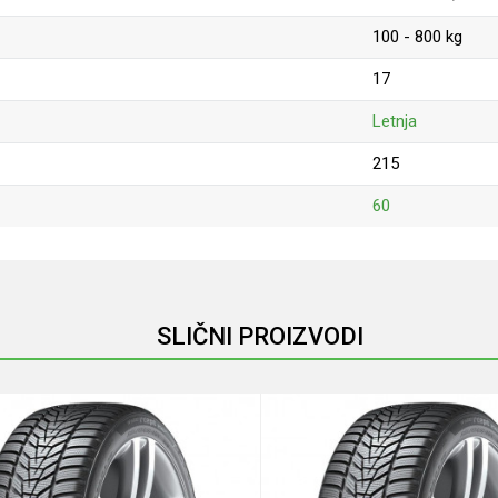
100 - 800 kg
17
Letnja
215
60
Email
SLIČNI PROIZVODI