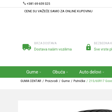
+381 69 659 325
CENE SU VAŽEĆE SAMO ZA ONLINE KUPOVINU
BRZA DOSTAVA
BEZBEDNA 
Dostava našim vozilima
Sve vrste p
Gume
Obuća
Auto delovi
GUMA CENTAR
Proizvodi
Gume
Putničke
215/60R17 Goody