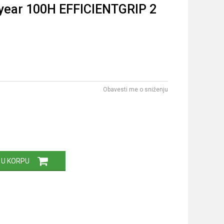
year 100H EFFICIENTGRIP 2
Obavesti me o sniženju
 U KORPU