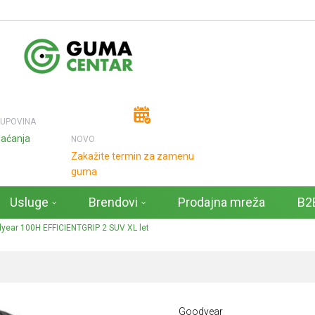
KUPOVINA
laćanja
NOVO
Zakažite termin za zamenu
guma
Usluge
Brendovi
Prodajna mreža
B2B
ear 100H EFFICIENTGRIP 2 SUV XL let
Goodyear