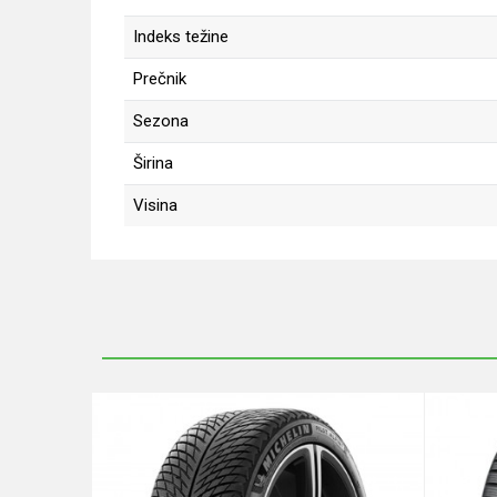
Indeks težine
Prečnik
Sezona
Širina
Visina
Ime/Nadimak
Poruka