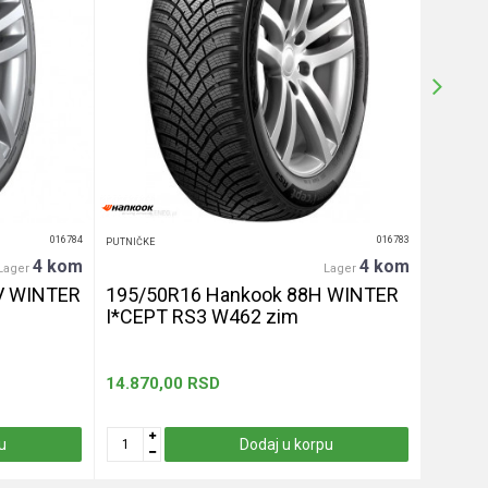
016784
016783
PUTNIČKE
PUTNIČKE
4 kom
4 kom
Lager
Lager
V WINTER
195/50R16 Hankook 88H WINTER
255/4
I*CEPT RS3 W462 zim
let
14.870,00
RSD
13.330
u
Dodaj u korpu