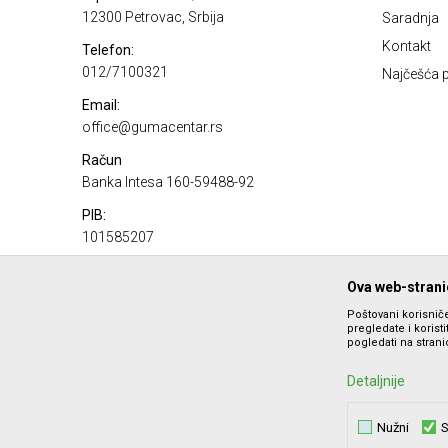
12300 Petrovac, Srbija
Saradnja
Kontakt
Telefon:
012/7100321
Najčešća p
Email:
office@gumacentar.rs
Račun
Banka Intesa 160-59488-92
PIB:
101585207
Matični broj:
Ova web-stranic
17100980
Poštovani korisniče
pregledate i korist
pogledati na stranic
Detaljnije
Nužni
S
Nastojimo da budemo što precizniji u opisu proizvoda, prika
ponude i ne podrazumeva da 