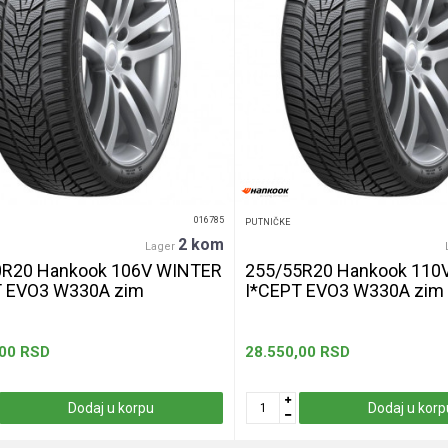
016785
PUTNIČKE
2 kom
Lager
0R20 Hankook 106V WINTER
255/55R20 Hankook 110
T EVO3 W330A zim
I*CEPT EVO3 W330A zim
,00
RSD
28.550,00
RSD
Dodaj u korpu
Dodaj u korp