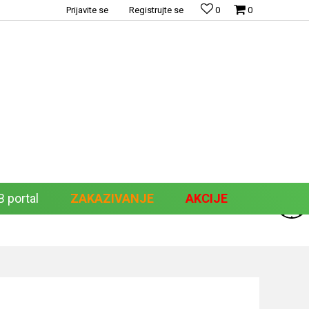
Prijavite se
Registrujte se
0
0
 portal
ZAKAZIVANJE
AKCIJE
Pretraži sajt