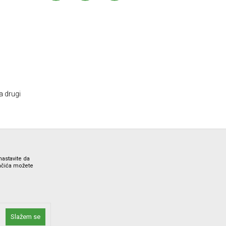
a drugi
nastavite da
lačića možete
ne i bez grešaka. Svi artikli prikazani na sajtu su deo naše
Slažem se
 Call Centra na 012/7100321.