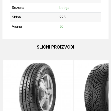
Sezona
Letnja
Širina
225
Visina
50
Ime/Nadimak
SLIČNI PROIZVODI
Email
Poruka
Anti-spam zaštita - izračunajte koliko je 9 - 4 :