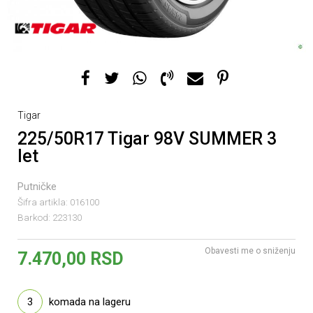
Tigar
225/50R17 Tigar 98V SUMMER 3
let
Putničke
Šifra artikla:
016100
Barkod:
223130
Obavesti me o sniženju
7.470,00
RSD
3
komada na lageru