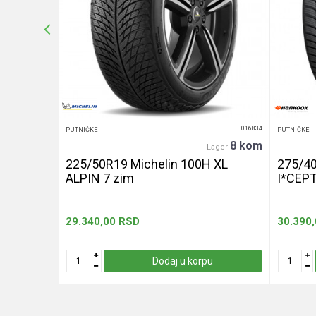
POŠALJI
016439
016834
PUTNIČKE
PUTNIČKE
20+ kom
8 kom
er
Lager
240 let
225/50R19 Michelin 100H XL
275/4
ALPIN 7 zim
I*CEP
29.340,00
RSD
30.390
u
Dodaj u korpu