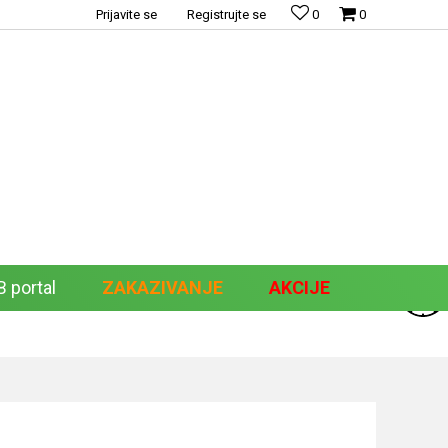
Prijavite se
Registrujte se
0
0
 portal
ZAKAZIVANJE
AKCIJE
Pretraži sajt