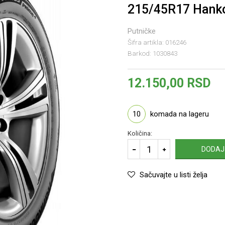
215/45R17 Hanko
Putničke
Šifra artikla:
016246
Barkod:
1030843
12.150,00
RSD
10
komada na lageru
Količina:
DODAJ
Sačuvajte u listi želja