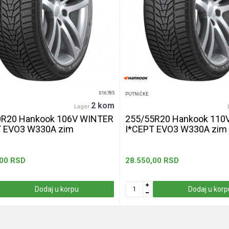
016785
PUTNIČKE
2 kom
Lager
0R20 Hankook 106V WINTER
255/55R20 Hankook 110
T EVO3 W330A zim
I*CEPT EVO3 W330A zim
,00
RSD
28.550,00
RSD
Dodaj u korpu
Dodaj u korp