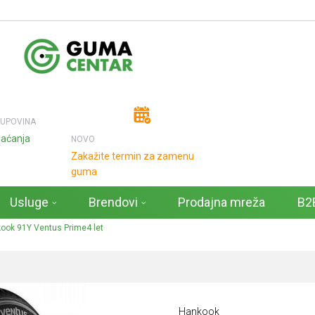
KUPOVINA
laćanja
NOVO
Zakažite termin za zamenu
guma
Usluge
Brendovi
Prodajna mreža
B2B
ok 91Y Ventus Prime4 let
Hankook