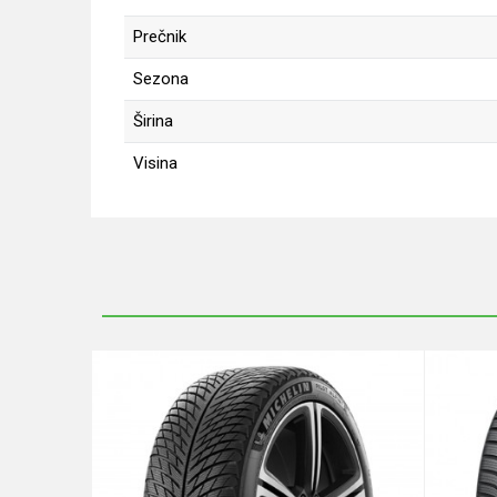
Prečnik
Sezona
Širina
Visina
Ime/Nadimak
Poruka
Anti-spam zaštita - izračunajte koliko je 6 - 1 :