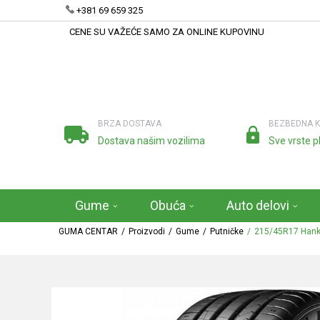
+381 69 659 325
CENE SU VAŽEĆE SAMO ZA ONLINE KUPOVINU
BRZA DOSTAVA
BEZBEDNA 
Dostava našim vozilima
Sve vrste p
Gume
Obuća
Auto delovi
GUMA CENTAR
Proizvodi
Gume
Putničke
215/45R17 Hanko