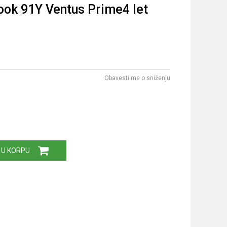
ok 91Y Ventus Prime4 let
Obavesti me o sniženju
 U KORPU