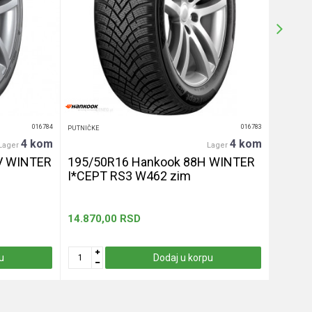
016784
016783
PUTNIČKE
PUTNIČKE
4 kom
4 kom
Lager
Lager
V WINTER
195/50R16 Hankook 88H WINTER
255/4
I*CEPT RS3 W462 zim
let
14.870,00
RSD
13.330
u
Dodaj u korpu