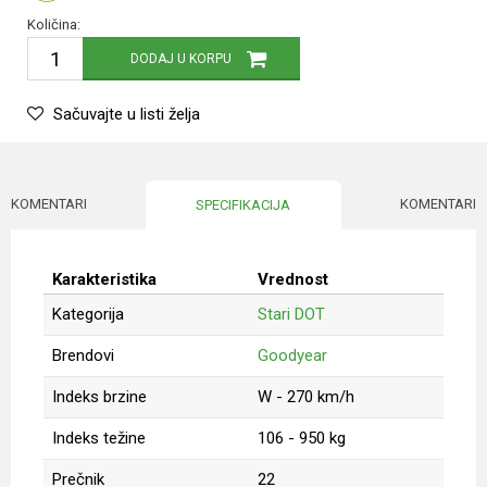
Količina:
DODAJ U KORPU
Sačuvajte u listi želja
KOMENTARI
KOMENTARI
SPECIFIKACIJA
Karakteristika
Vrednost
Kategorija
Stari DOT
Brendovi
Goodyear
Indeks brzine
W - 270 km/h
Indeks težine
106 - 950 kg
Prečnik
22