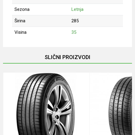
Sezona
Letnja
Širina
285
Visina
35
Ime/Nadimak
SLIČNI PROIZVODI
Email
Poruka
Anti-spam zaštita - izračunajte koliko je 4 + 1 :