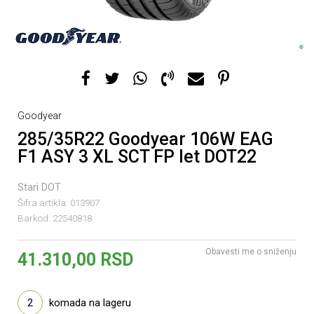
Goodyear
285/35R22 Goodyear 106W EAG
F1 ASY 3 XL SCT FP let DOT22
Stari DOT
Šifra artikla:
013907
Barkod:
22540818
Obavesti me o sniženju
41.310,00
RSD
2
komada na lageru