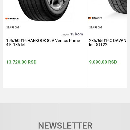
POŠALJI
STARI DOT
STARI DOT
13 kom
Lager
195/60R16 HANKOOK 89V Ventus Prime
235/65R16C DAVANTI
4 K-135 let
let DOT22
13.720,00
RSD
9.090,00
RSD
NEWSLETTER