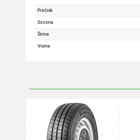
Prečnik
Sezona
Širina
Visina
Ime/Nadimak
Poruka
Anti-spam zaštita - izračunajte koliko je 6 - 1 :