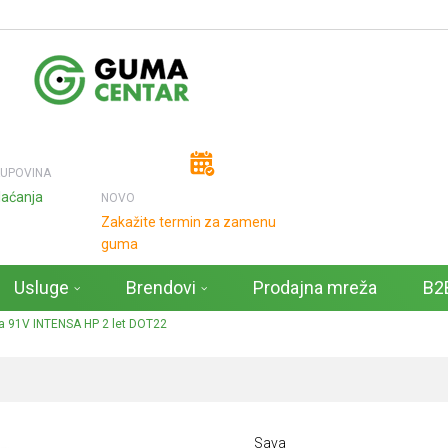
KUPOVINA
laćanja
NOVO
Zakažite termin za zamenu
guma
Usluge
Brendovi
Prodajna mreža
B2B
 91V INTENSA HP 2 let DOT22
Sava