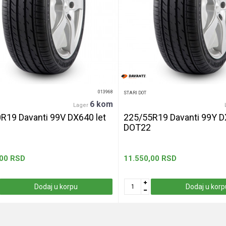
013968
STARI DOT
6 kom
Lager
R19 Davanti 99V DX640 let
225/55R19 Davanti 99Y D
DOT22
,00
RSD
11.550,00
RSD
Dodaj u korpu
Dodaj u korp