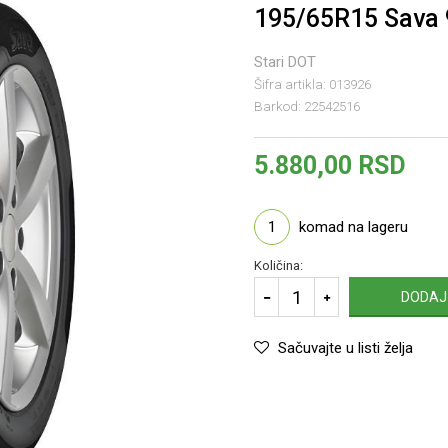
195/65R15 Sava 
Stari DOT
Šifra artikla:
013926
Barkod:
22542516
5.880,00
RSD
1
komad na lageru
Količina:
DODAJ
Sačuvajte u listi želja