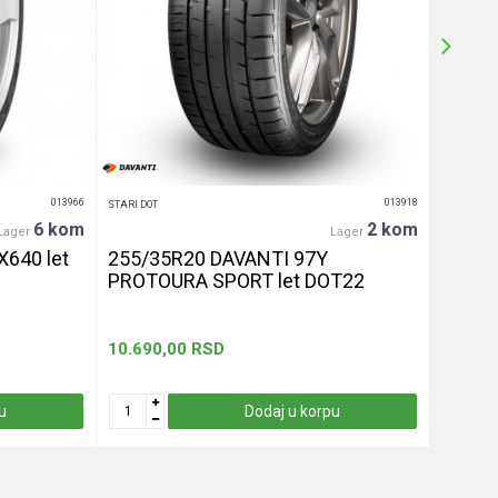
013966
013918
STARI DOT
STARI DOT
6 kom
2 kom
Lager
Lager
X640 let
255/35R20 DAVANTI 97Y
195/55
PROTOURA SPORT let DOT22
DOT2
10.690,00
RSD
5.830,
u
Dodaj u korpu