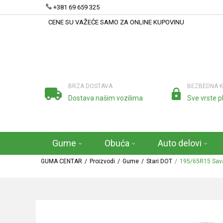
+381 69 659 325
CENE SU VAŽEĆE SAMO ZA ONLINE KUPOVINU
BRZA DOSTAVA
BEZBEDNA 
Dostava našim vozilima
Sve vrste p
Gume
Obuća
Auto delovi
GUMA CENTAR
Proizvodi
Gume
Stari DOT
195/65R15 Sava