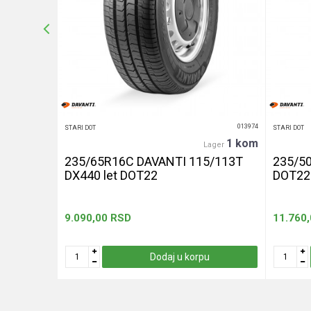
POŠALJI
014002
013974
STARI DOT
STARI DOT
13 kom
1 kom
ger
Lager
 Ventus
235/65R16C DAVANTI 115/113T
235/50
DX440 let DOT22
DOT22
9.090,00
RSD
11.760
u
Dodaj u korpu