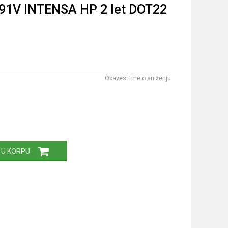
91V INTENSA HP 2 let DOT22
Obavesti me o sniženju
 U KORPU