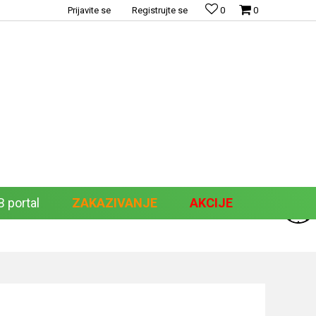
Prijavite se
Registrujte se
0
0
 portal
ZAKAZIVANJE
AKCIJE
Pretraži sajt