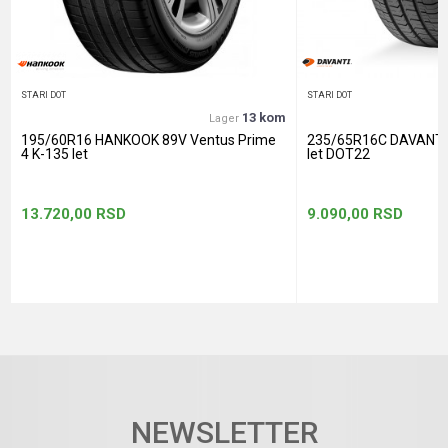
POŠALJI
STARI DOT
STARI DOT
13 kom
Lager
195/60R16 HANKOOK 89V Ventus Prime
235/65R16C DAVANTI
4 K-135 let
let DOT22
13.720,00
RSD
9.090,00
RSD
NEWSLETTER