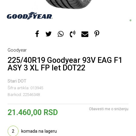
Goodyear
225/40R19 Goodyear 93V EAG F1
ASY 3 XL FP let DOT22
Stari DOT
Šifra artikla:
013945
Barkod:
22546348
Obavesti me o sniženju
21.460,00
RSD
2
komada na lageru