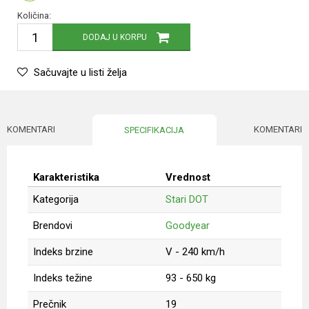
Količina:
DODAJ U KORPU
Sačuvajte u listi želja
KOMENTARI
KOMENTARI
SPECIFIKACIJA
Karakteristika
Vrednost
Kategorija
Stari DOT
Brendovi
Goodyear
Indeks brzine
V - 240 km/h
Indeks težine
93 - 650 kg
Prečnik
19