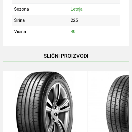
Sezona
Letnja
Širina
225
Visina
40
Ime/Nadimak
SLIČNI PROIZVODI
Email
Poruka
Anti-spam zaštita - izračunajte koliko je 9 - 4 :