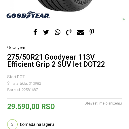
Goodyear
275/50R21 Goodyear 113V
Efficient Grip 2 SUV let DOT22
Stari DOT
Šifra artikla:
013982
Barkod:
22581687
Obavesti me o sniženju
29.590,00
RSD
3
komada na lageru