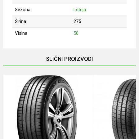
Sezona
Letnja
Širina
275
Visina
50
Ime/Nadimak
SLIČNI PROIZVODI
Email
Poruka
Anti-spam zaštita - izračunajte koliko je 4 + 1 :