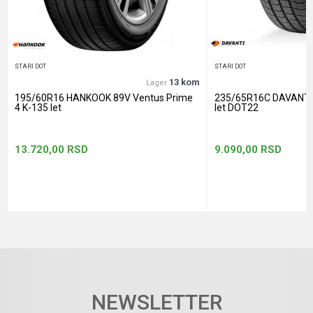
POŠALJI
STARI DOT
STARI DOT
13 kom
Lager
195/60R16 HANKOOK 89V Ventus Prime
235/65R16C DAVANTI
4 K-135 let
let DOT22
13.720,00
RSD
9.090,00
RSD
NEWSLETTER