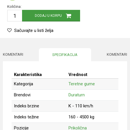
Količina:
DODAJ U KORPU
Sačuvajte u listi želja
KOMENTARI
KOMENTARI
SPECIFIKACIJA
Karakteristika
Vrednost
Kategorija
Teretne gume
Brendovi
Duraturn
Indeks brzine
K - 110 km/h
Indeks težine
160 - 4500 kg
Pozicije
Prikolična