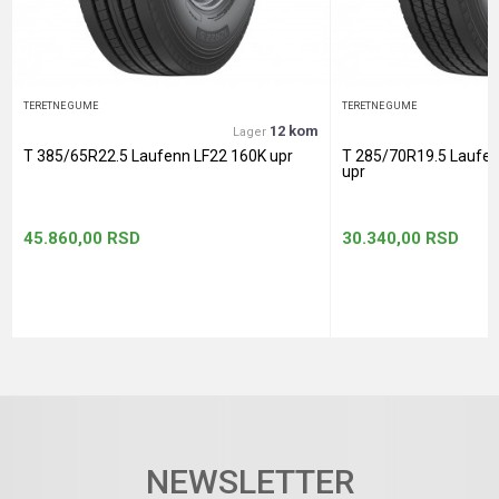
POŠALJI
TERETNE GUME
TERETNE GUME
12 kom
Lager
T 385/65R22.5 Laufenn LF22 160K upr
T 285/70R19.5 Laufe
upr
45.860,00
RSD
30.340,00
RSD
NEWSLETTER