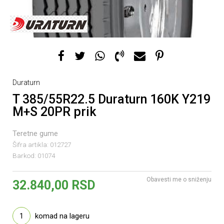
Duraturn
T 385/55R22.5 Duraturn 160K Y219
M+S 20PR prik
Teretne gume
Šifra artikla:
012727
Barkod:
01074
Obavesti me o sniženju
32.840,00
RSD
1
komad na lageru