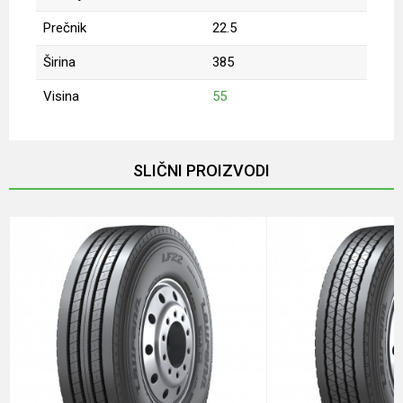
Prečnik
22.5
Širina
385
Visina
55
Ime/Nadimak
SLIČNI PROIZVODI
Email
Poruka
Anti-spam zaštita - izračunajte koliko je 2 + 3 :