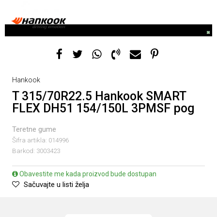
Hankook
T 315/70R22.5 Hankook SMART
FLEX DH51 154/150L 3PMSF pog
Teretne gume
Šifra artikla:
014996
Barkod:
3003423
Obavestite me kada proizvod bude dostupan
Sačuvajte u listi želja