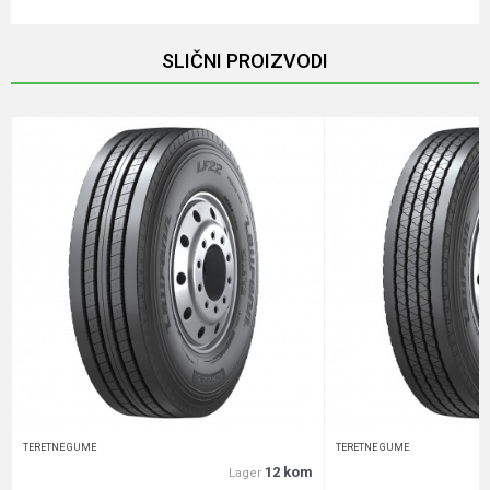
Ime/Nadimak
SLIČNI PROIZVODI
Email
Poruka
Anti-spam zaštita - izračunajte koliko je 4 + 1 :
POŠALJI
TERETNE GUME
TERETNE GUME
12 kom
Lager