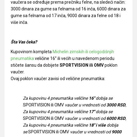
vaučera se određuje prema prečniku felne, na sledeći način:
3000 dinara za gume sa felnama od 16 inča, 6000 dinara za
gume sa felnama od 17 inča, 9000 dinara za felne od 18 i
više inča.
Šta Vas čeka?
Kupovinom kompleta
Michelin zimskih ili celogodišnjih
pneumatika
veličine 16’’ ili većih u navedenom periodu
stičete šansu da dobijete
SPORTVISION ili OMV
poklon
vaučer.
Ovaj poklon vaučer zavisi od veličine pneumatika:
Za kupovinu 4 pneumatika veličine
16''
dobija se
SPORTVISION ili OMV
vaučer u vrednosti od
3000 RSD
,
Za kupovinu 4 pneumatika veličine
17''
dobija se
SPORTVISION ili OMV
vaučer u vrednosti od
6000 RSD
,
Za kupovinu 4 pneumatika veličine
18'' i više
dobija
se
SPORTVISION ili OMV
vaučer u vrednosti od
9000