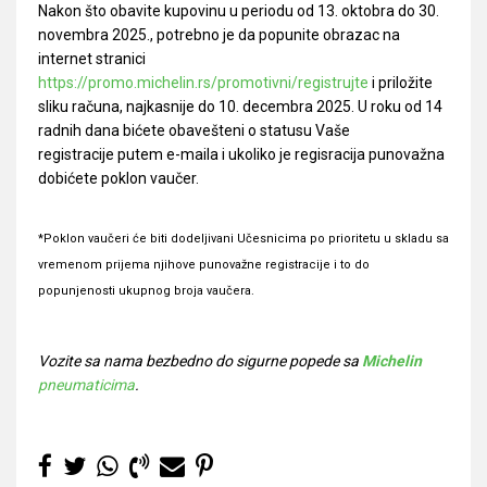
Nakon što obavite kupovinu u periodu od 13. oktobra do 30.
novembra 2025., potrebno je da popunite obrazac na
internet stranici
https://promo.michelin.rs/promotivni/registrujte
i priložite
sliku računa, najkasnije do 10. decembra 2025. U roku od 14
radnih dana bićete obavešteni o statusu Vaše
registracije putem e-maila i ukoliko je regisracija punovažna
dobićete poklon vaučer.
*Poklon vaučeri će biti dodeljivani Učesnicima po prioritetu u skladu sa
vremenom prijema njihove punovažne registracije i to do
popunjenosti ukupnog broja vaučera.
Vozite sa nama bezbedno do sigurne popede sa
Michelin
pneumaticima
.