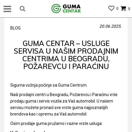
0
0
20.06.2025.
BLOG
GUMA CENTAR – USLUGE
SERVISA U NAŠIM PRODAJNIM
CENTRIMA U BEOGRADU,
POŽAREVCU I PARAĆINU
Sigurna vožnja počinje sa Guma Centrom.
Naši prodajni centri u Beogradu, Požarevcu i Paraćinu vrše
prodaju guma i servis vozila za Vaš automobil. U našem
servisu možete pronaći sve vrste guma najpoznatijih
brendova kao i opremu za Vaš automobil.
Osim prodaje guma pružamo i razne vrste usluga: