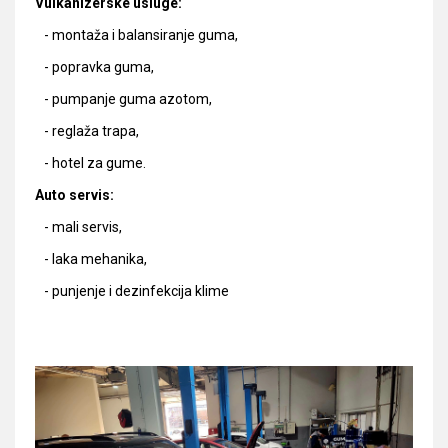
Vulkanizerske usluge:
- montaža i balansiranje guma,
- popravka guma,
- pumpanje guma azotom,
- reglaža trapa,
- hotel za gume.
Auto servis:
- mali servis,
- laka mehanika,
- punjenje i dezinfekcija klime