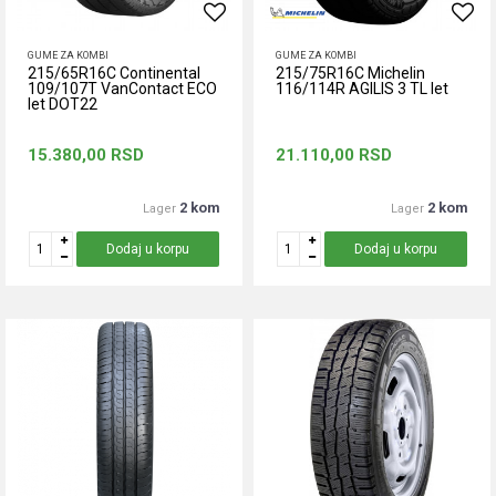
GUME ZA KOMBI
GUME ZA KOMBI
215/65R16C Continental
215/75R16C Michelin
109/107T VanContact ECO
116/114R AGILIS 3 TL let
let DOT22
15.380,00
RSD
21.110,00
RSD
2 kom
2 kom
Lager
Lager
Dodaj u korpu
Dodaj u korpu