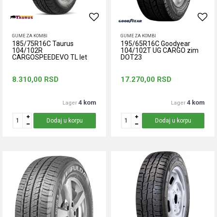
GUME ZA KOMBI
GUME ZA KOMBI
185/75R16C Taurus
195/65R16C Goodyear
104/102R
104/102T UG CARGO zim
CARGOSPEEDEVO TL let
DOT23
8.310,00
RSD
17.270,00
RSD
4 kom
4 kom
Lager
Lager
Dodaj u korpu
Dodaj u korpu