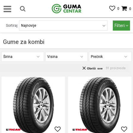
0
0
Filteri
Sortiraj
Gume za kombi
Širina
Visina
Prečnik
91
proizvoda
Obriši sve