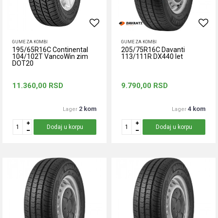
GUME ZA KOMBI
GUME ZA KOMBI
195/65R16C Continental
205/75R16C Davanti
104/102T VancoWin zim
113/111R DX440 let
DOT20
11.360,00
RSD
9.790,00
RSD
2 kom
4 kom
Lager
Lager
Dodaj u korpu
Dodaj u korpu