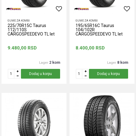
GUME ZA KOMBI
GUME ZA KOMBI
225/70R15C Taurus
195/65R16C Taurus
112/110S
104/102R
CARGOSPEEDEVO TL let
CARGOSPEEDEVO TL let
9.480,00
RSD
8.400,00
RSD
2 kom
8 kom
Lager
Lager
Dodaj u korpu
Dodaj u korpu