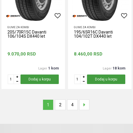
GUME ZA KOMBI
GUME ZA KOMBI
205/70R15C Davanti
195/65R16C Davanti
106/104S DX440 let
104/102T DX440 let
9.070,00
RSD
8.460,00
RSD
1 kom
18 kom
Lager
Lager
Dodaj u korpu
Dodaj u korpu
1
2
4