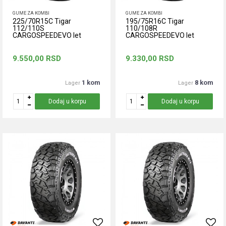
GUME ZA KOMBI
GUME ZA KOMBI
225/70R15C Tigar
195/75R16C Tigar
112/110S
110/108R
CARGOSPEEDEVO let
CARGOSPEEDEVO let
9.550,00
RSD
9.330,00
RSD
1 kom
8 kom
Lager
Lager
Dodaj u korpu
Dodaj u korpu