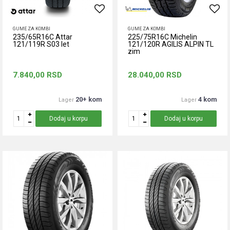
GUME ZA KOMBI
GUME ZA KOMBI
235/65R16C Attar
225/75R16C Michelin
121/119R S03 let
121/120R AGILIS ALPIN TL
zim
7.840,00
RSD
28.040,00
RSD
20+ kom
4 kom
Lager
Lager
Dodaj u korpu
Dodaj u korpu