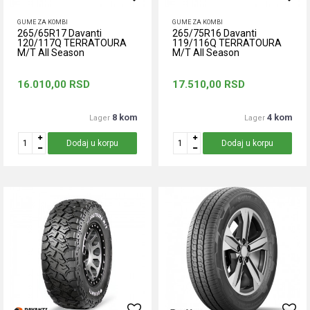
GUME ZA KOMBI
GUME ZA KOMBI
265/65R17 Davanti
265/75R16 Davanti
120/117Q TERRATOURA
119/116Q TERRATOURA
M/T All Season
M/T All Season
16.010,00
RSD
17.510,00
RSD
8 kom
4 kom
Lager
Lager
Dodaj u korpu
Dodaj u korpu