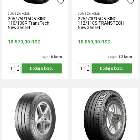
GUME ZA KOMBI
GUME ZA KOMBI
205/75R16C VIKING
225/70R15C VIKING
110/108R TransTech
112/110S TRANSTECH
NewGen let
NewGen let
10.570,00
RSD
10.050,00
RSD
6 kom
12 kom
Lager
Lager
Dodaj u korpu
Dodaj u korpu