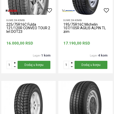
GUME ZA KOMBI
GUME ZA KOMBI
225/75R16C Fulda
195/75R16C Michelin
121/120R CONVEO TOUR 2
107/105R AGILIS ALPIN TL
let DOT23
zim
16.000,00
RSD
17.190,00
RSD
1 kom
4 kom
Lager
Lager
Dodaj u korpu
Dodaj u korpu