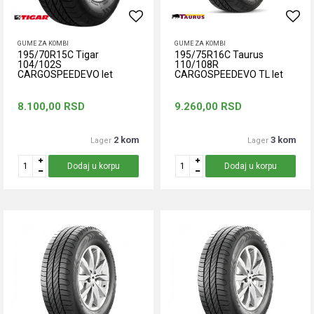
GUME ZA KOMBI
GUME ZA KOMBI
195/70R15C Tigar
195/75R16C Taurus
104/102S
110/108R
CARGOSPEEDEVO let
CARGOSPEEDEVO TL let
8.100,00
RSD
9.260,00
RSD
2 kom
3 kom
Lager
Lager
Dodaj u korpu
Dodaj u korpu