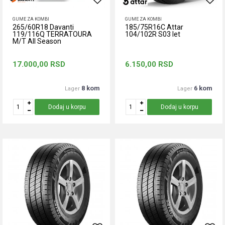
GUME ZA KOMBI
GUME ZA KOMBI
265/60R18 Davanti
185/75R16C Attar
119/116Q TERRATOURA
104/102R S03 let
M/T All Season
17.000,00
RSD
6.150,00
RSD
8 kom
6 kom
Lager
Lager
Dodaj u korpu
Dodaj u korpu