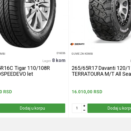
016036
OMBI
GUME ZA KOMBI
8 kom
Lager
R16C Tigar 110/108R
265/65R17 Davanti 120/
SPEEDEVO let
TERRATOURA M/T All Se
0
RSD
16.010,00
RSD
Dodaj u korpu
Dodaj u korp