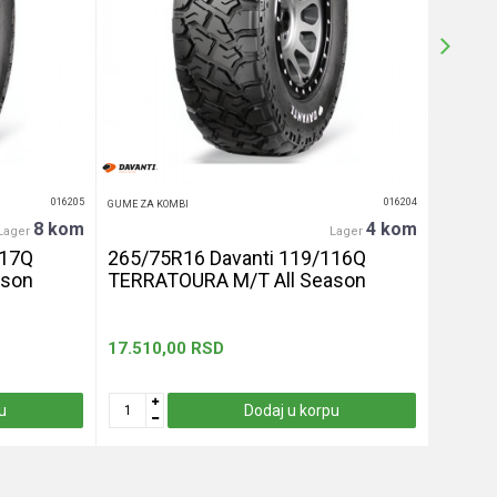
016205
016204
GUME ZA KOMBI
GUME ZA K
8 kom
4 kom
Lager
Lager
117Q
265/75R16 Davanti 119/116Q
265/6
ason
TERRATOURA M/T All Season
TERRA
17.510,00
RSD
17.000
u
Dodaj u korpu