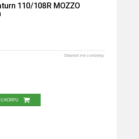
aturn 110/108R MOZZO
m
Obavesti me o sniženju
 U KORPU