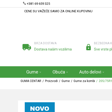
+381 69 659 325
CENE SU VAŽEĆE SAMO ZA ONLINE KUPOVINU
BRZA DOSTAVA
BEZBEDNA 
Dostava našim vozilima
Sve vrste p
Gume
Obuća
Auto delovi
GUMA CENTAR
Proizvodi
Gume
Gume za kombi
205/75R1