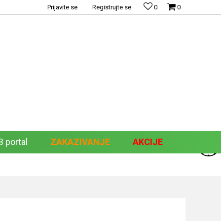
Prijavite se
Registrujte se
0
0
 portal
ZAKAZIVANJE
AKCIJE
Pretraži sajt