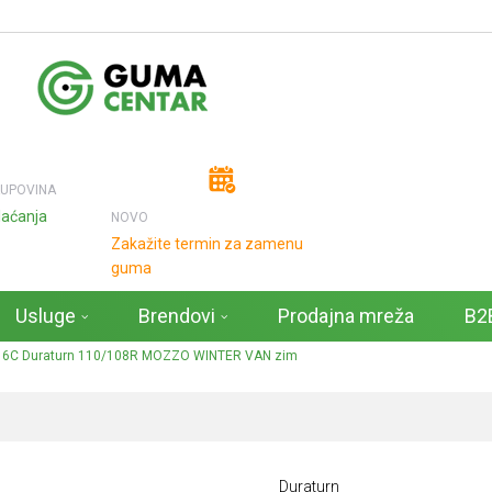
KUPOVINA
laćanja
NOVO
Zakažite termin za zamenu
guma
Usluge
Brendovi
Prodajna mreža
B2B
6C Duraturn 110/108R MOZZO WINTER VAN zim
Duraturn