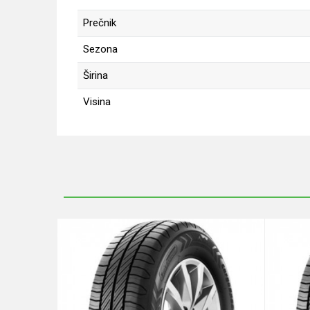
Prečnik
Sezona
Širina
Visina
Ime/Nadimak
Poruka
Anti-spam zaštita - izračunajte koliko je 6 - 1 :