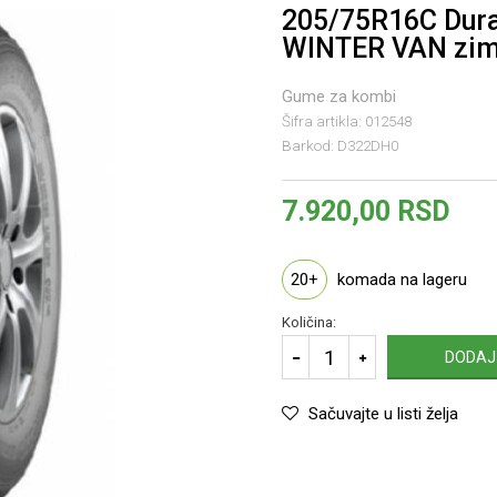
205/75R16C Dur
WINTER VAN zi
Gume za kombi
Šifra artikla:
012548
Barkod:
D322DH0
7.920,00
RSD
20+
komada na lageru
Količina:
DODAJ
Sačuvajte u listi želja