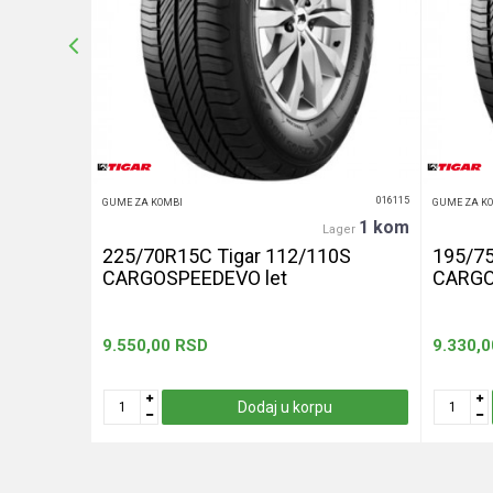
POŠALJI
014568
016115
GUME ZA KOMBI
GUME ZA K
4 kom
1 kom
ager
Lager
1/120R
225/70R15C Tigar 112/110S
195/75
CARGOSPEEDEVO let
CARGO
9.550,00
RSD
9.330,0
u
Dodaj u korpu