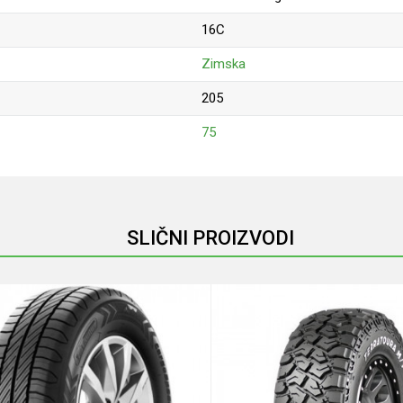
16C
Zimska
205
75
Email
SLIČNI PROIZVODI