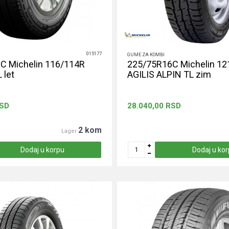
015177
GUME ZA KOMBI
C Michelin 116/114R
225/75R16C Michelin 12
 let
AGILIS ALPIN TL zim
SD
28.040,00
RSD
2 kom
Lager
Dodaj u korpu
Dodaj u ko