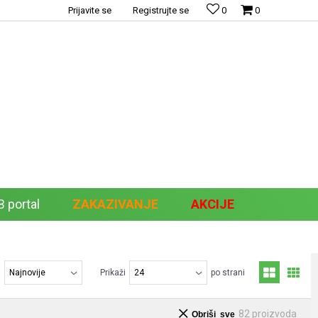
Prijavite se
Registrujte se
0
0
 portal
ZAKAZIVANJE
AKCIJE
Pretraži sajt
j
Prikaži
po strani
82
proizvoda
Obriši sve