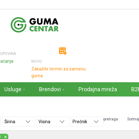
KUPOVINA
laćanja
NOVO
Zakažite termin za zamenu
guma
Usluge
Brendovi
Prodajna mreža
B2B
Autopretraga
Sortira
Širina
Visina
Prečnik
5