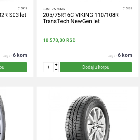
015919
015138
GUME ZA KOMBI
2R S03 let
205/75R16C VIKING 110/108R
TransTech NewGen let
10.570,00
RSD
6 kom
6 kom
Lager
Lager
rpu
Dodaj u korpu