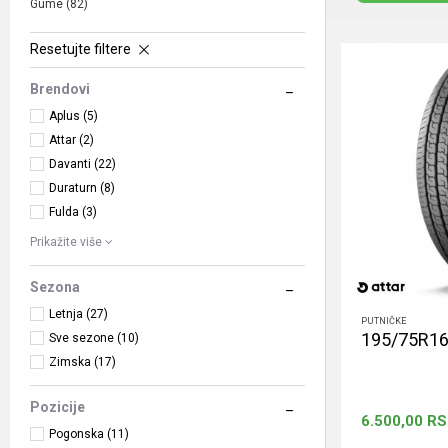
Gume
(82)
Resetujte filtere
Brendovi
Aplus (5)
Attar (2)
Davanti (22)
Duraturn (8)
Fulda (3)
Prikažite više
Sezona
Letnja (27)
PUTNIČKE
195/75R16C
Sve sezone (10)
Zimska (17)
Pozicije
6.500,00
RS
Pogonska (11)