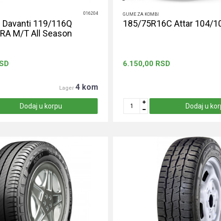
016204
GUME ZA KOMBI
 Davanti 119/116Q
185/75R16C Attar 104/10
A M/T All Season
SD
6.150,00
RSD
4 kom
Lager
Dodaj u korpu
Dodaj u ko