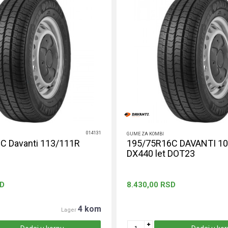
014131
GUME ZA KOMBI
C Davanti 113/111R
195/75R16C DAVANTI 1
DX440 let DOT23
D
8.430,00
RSD
4 kom
Lager