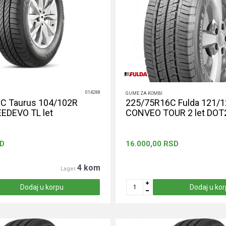
014288
GUME ZA KOMBI
C Taurus 104/102R
225/75R16C Fulda 121/
DEVO TL let
CONVEO TOUR 2 let DOT
D
16.000,00
RSD
4 kom
Lager
Dodaj u korpu
Dodaj u ko