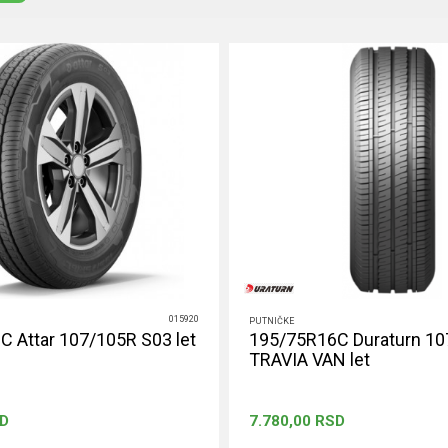
015920
PUTNIČKE
 Attar 107/105R S03 let
195/75R16C Duraturn 1
TRAVIA VAN let
D
7.780,00
RSD