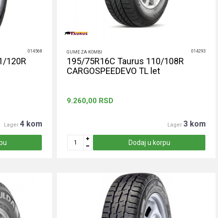
014568
014293
GUME ZA KOMBI
1/120R
195/75R16C Taurus 110/108R
CARGOSPEEDEVO TL let
9.260,00
RSD
4 kom
3 kom
Lager
Lager
rpu
Dodaj u korpu