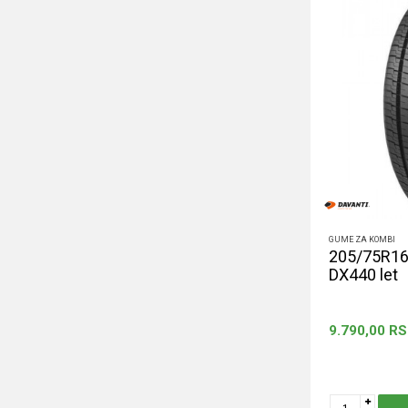
GUME ZA KOMBI
205/75R16
DX440 let
9.790,00
RS