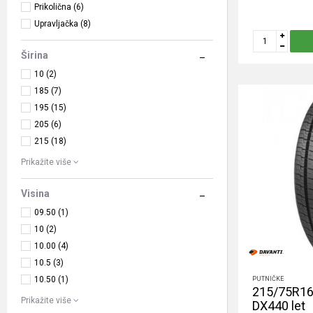
Prikolična (6)
Upravljačka (8)
Širina
10 (2)
185 (7)
195 (15)
205 (6)
215 (18)
Prikažite više
Visina
09.50 (1)
10 (2)
10.00 (4)
10.5 (3)
10.50 (1)
PUTNIČKE
215/75R16
Prikažite više
DX440 let