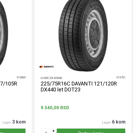
013860
013701
GUME ZA KOMBI
07/105R
225/75R16C DAVANTI 121/120R
DX440 let DOT23
9.540,00
RSD
3 kom
6 kom
Lager
Lager