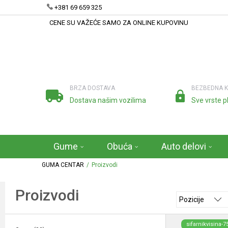
+381 69 659 325
CENE SU VAŽEĆE SAMO ZA ONLINE KUPOVINU
BRZA DOSTAVA
BEZBEDNA 
Dostava našim vozilima
Sve vrste p
Gume
Obuća
Auto delovi
GUMA CENTAR
Proizvodi
Proizvodi
Pozicije
sifarnikvisina-7