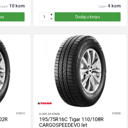
10 kom
4 kom
Lager
Lager
rpu
Dodaj u korpu
016013
016036
GUME ZA KOMBI
02R
195/75R16C Tigar 110/108R
CARGOSPEEDEVO let