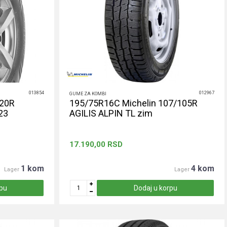
013854
012967
GUME ZA KOMBI
120R
195/75R16C Michelin 107/105R
23
AGILIS ALPIN TL zim
17.190,00
RSD
1 kom
4 kom
Lager
Lager
rpu
Dodaj u korpu