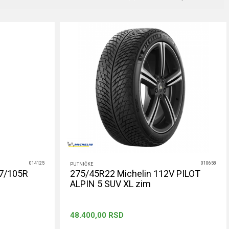
014125
010658
PUTNIČKE
07/105R
275/45R22 Michelin 112V PILOT
ALPIN 5 SUV XL zim
48.400,00
RSD