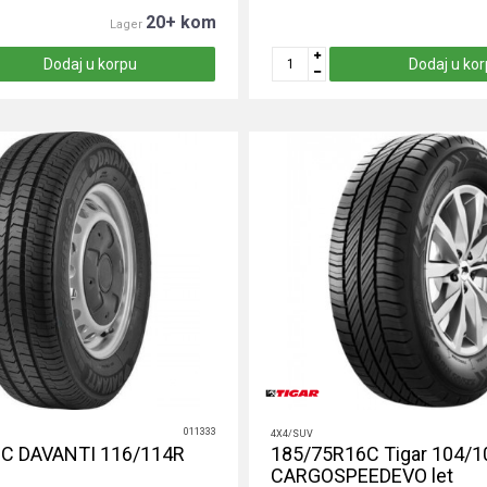
20+ kom
Lager
Dodaj u korpu
Dodaj u ko
011333
4X4/SUV
C DAVANTI 116/114R
185/75R16C Tigar 104/1
CARGOSPEEDEVO let