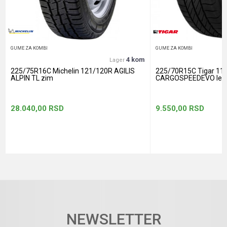
POŠALJI
GUME ZA KOMBI
GUME ZA KOMBI
4 kom
Lager
225/75R16C Michelin 121/120R AGILIS
225/70R15C Tigar 11
ALPIN TL zim
CARGOSPEEDEVO let
28.040,00
RSD
9.550,00
RSD
NEWSLETTER