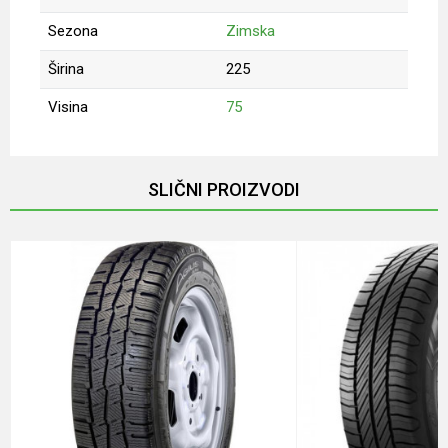
Sezona
Zimska
Širina
225
Visina
75
Ime/Nadimak
SLIČNI PROIZVODI
Email
Poruka
Anti-spam zaštita - izračunajte koliko je 2 + 3 :