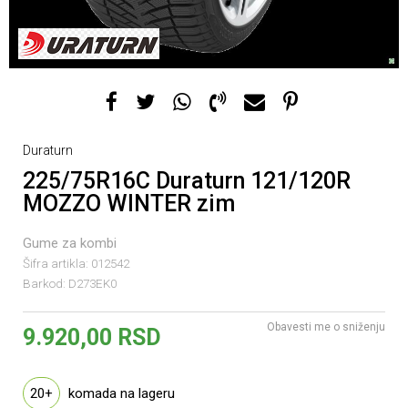
Duraturn
225/75R16C Duraturn 121/120R
MOZZO WINTER zim
Gume za kombi
Šifra artikla:
012542
Barkod:
D273EK0
Obavesti me o sniženju
9.920,00
RSD
20+
komada na lageru