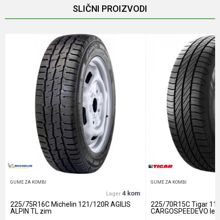
SLIČNI PROIZVODI
Email
Poruka
Anti-spam zaštita - izračunajte koliko je 2 + 3 :
POŠALJI
GUME ZA KOMBI
GUME ZA KOMBI
4 kom
Lager
225/75R16C Michelin 121/120R AGILIS
225/70R15C Tigar 11
ALPIN TL zim
CARGOSPEEDEVO let