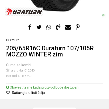
Duraturn
205/65R16C Duraturn 107/105R
MOZZO WINTER zim
Gume za kombi
Šifra artikla:
012540
Barkod:
D089DK0
Obavestite me kada proizvod bude dostupan
Sačuvajte u listi želja