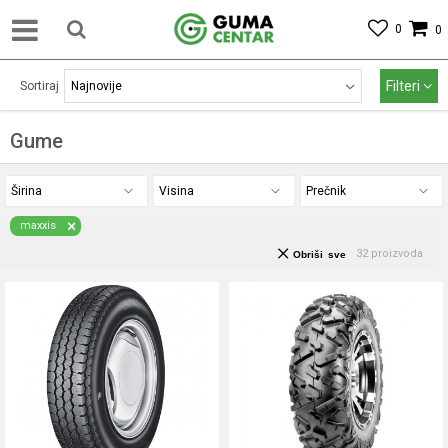
0
0
Filteri
Sortiraj
Gume
Širina
Visina
Prečnik
maxxis
32
proizvoda
Obriši sve