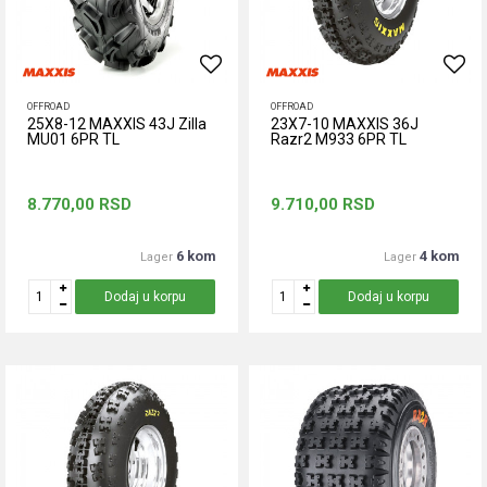
OFFROAD
OFFROAD
25X8-12 MAXXIS 43J Zilla
23X7-10 MAXXIS 36J
MU01 6PR TL
Razr2 M933 6PR TL
8.770,00
RSD
9.710,00
RSD
6 kom
4 kom
Lager
Lager
Dodaj u korpu
Dodaj u korpu