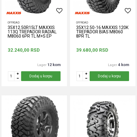
OFFROAD
OFFROAD
35X12.50R15LT MAXXIS
35X12.50-16 MAXXIS 120K
113Q TREPADOR RADIAL
TREPADOR BIAS M8060
M8060 6PR TL M+S EP
8PR TL
32.240,00
RSD
39.680,00
RSD
12 kom
4 kom
Lager
Lager
Dodaj u korpu
Dodaj u korpu