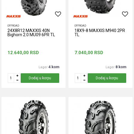
OFFROAD
OFFROAD
24X8R12 MAXXIS 40N
18X9-8 MAXXIS M940 2PR
Bighorn 2.0 MU09 6PR TL
TL
12.640,00
RSD
7.040,00
RSD
4 kom
8 kom
Lager
Lager
Dodaj u korpu
Dodaj u korpu