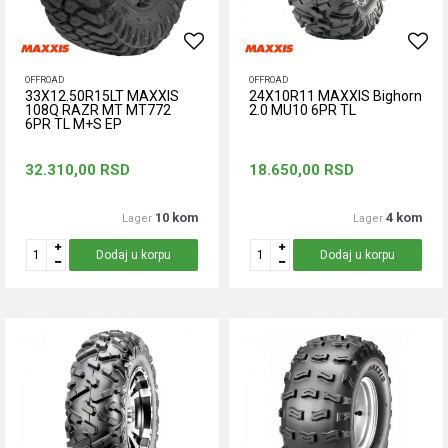
OFFROAD
OFFROAD
33X12.50R15LT MAXXIS
24X10R11 MAXXIS Bighorn
108Q RAZR MT MT772
2.0 MU10 6PR TL
6PR TL M+S EP
32.310,00
RSD
18.650,00
RSD
10 kom
4 kom
Lager
Lager
Dodaj u korpu
Dodaj u korpu