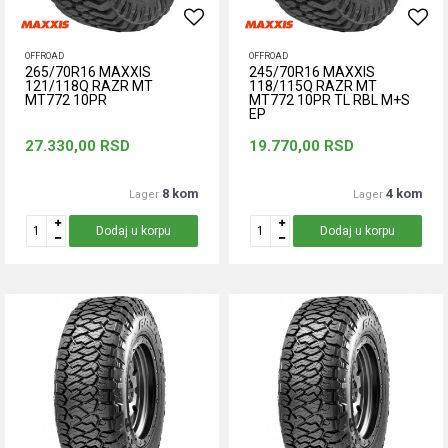
OFFROAD
OFFROAD
265/70R16 MAXXIS
245/70R16 MAXXIS
121/118Q RAZR MT
118/115Q RAZR MT
MT772 10PR
MT772 10PR TL RBL M+S
EP
27.330,00
RSD
19.770,00
RSD
8 kom
4 kom
Lager
Lager
Dodaj u korpu
Dodaj u korpu