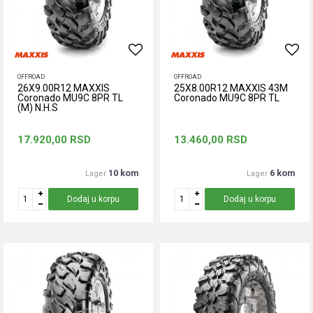
OFFROAD
OFFROAD
26X9.00R12 MAXXIS
25X8.00R12 MAXXIS 43M
Coronado MU9C 8PR TL
Coronado MU9C 8PR TL
(M) N.H.S
17.920,00
RSD
13.460,00
RSD
10 kom
6 kom
Lager
Lager
Dodaj u korpu
Dodaj u korpu