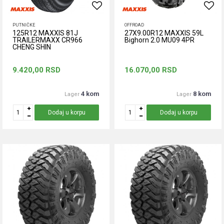
PUTNIČKE
OFFROAD
125R12 MAXXIS 81J
27X9.00R12 MAXXIS 59L
TRAILERMAXX CR966
Bighorn 2.0 MU09 4PR
CHENG SHIN
9.420,00
RSD
16.070,00
RSD
4 kom
8 kom
Lager
Lager
Dodaj u korpu
Dodaj u korpu