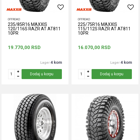
OFFROAD
OFFROAD
235/85R16 MAXXIS
225/75R16 MAXXIS
120/116S RAZR AT AT811
115/112S RAZR AT AT811
10PR
10PR
19.770,00
RSD
16.070,00
RSD
4 kom
4 kom
Lager
Lager
Dodaj u korpu
Dodaj u korpu