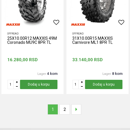
OFFROAD
OFFROAD
25X10.00R12 MAXXIS 49M
31X10.00R15 MAXXIS
Coronado MU9C 8PR TL
Carnivore ML1 8PR TL
16.280,00
RSD
33.140,00
RSD
4 kom
8 kom
Lager
Lager
Dodaj u korpu
Dodaj u korpu
1
2