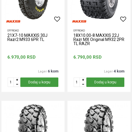
OFFROAD
OFFROAD
21X7-10 MAXXIS 30J
18X10.00-8 MAXXIS 22J
Razr2 M933 6PR TL
Razr MX Original M932 2PR
TL RAZR
6.970,00
RSD
6.790,00
RSD
6 kom
4 kom
Lager
Lager
Dodaj u korpu
Dodaj u korpu