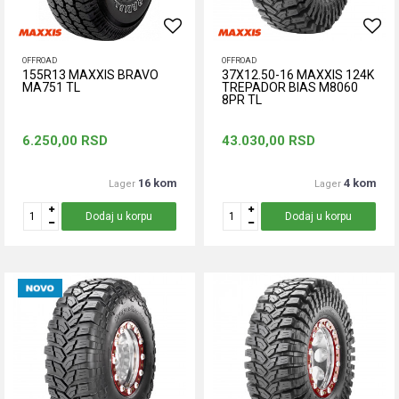
OFFROAD
OFFROAD
155R13 MAXXIS BRAVO
37X12.50-16 MAXXIS 124K
MA751 TL
TREPADOR BIAS M8060
8PR TL
6.250,00
RSD
43.030,00
RSD
16 kom
4 kom
Lager
Lager
Dodaj u korpu
Dodaj u korpu