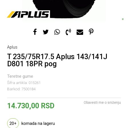
Aplus
T 235/75R17.5 Aplus 143/141J
D801 18PR pog
Teretne gume
Šifra artikla:
015261
Barkod:
7500184
Obavesti me o sniženju
14.730,00
RSD
20+
komada na lageru