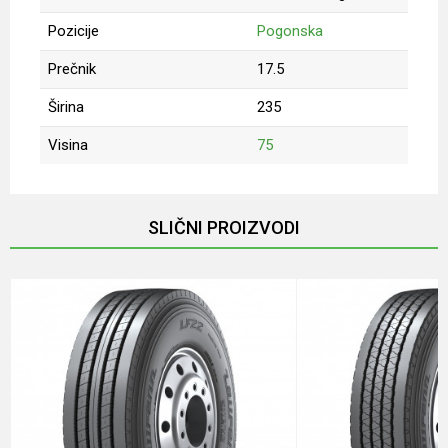
Pozicije
Pogonska
Prečnik
17.5
Širina
235
Visina
75
Ime/Nadimak
SLIČNI PROIZVODI
Email
Poruka