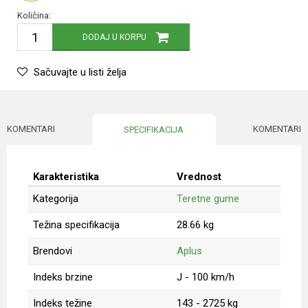
Količina:
DODAJ U KORPU
Sačuvajte u listi želja
KOMENTARI
KOMENTARI
SPECIFIKACIJA
Karakteristika
Vrednost
Kategorija
Teretne gume
Težina specifikacija
28.66 kg
Brendovi
Aplus
Indeks brzine
J - 100 km/h
Indeks težine
143 - 2725 kg