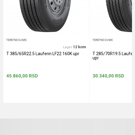
Anti-spam zaštita - izračunajte koliko je 2 + 3 :
POŠALJI
TERETNE GUME
TERETNE GUME
12 kom
Lager
T 385/65R22.5 Laufenn LF22 160K upr
T 285/70R19.5 Laufe
upr
45.860,00
RSD
30.340,00
RSD