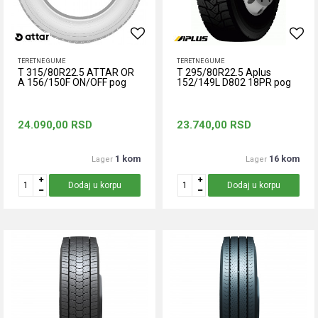
TERETNE GUME
TERETNE GUME
T 315/80R22.5 ATTAR OR
T 295/80R22.5 Aplus
A 156/150F ON/OFF pog
152/149L D802 18PR pog
24.090,00
RSD
23.740,00
RSD
1 kom
16 kom
Lager
Lager
Dodaj u korpu
Dodaj u korpu