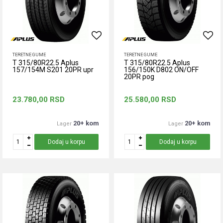
TERETNE GUME
TERETNE GUME
T 315/80R22.5 Aplus
T 315/80R22.5 Aplus
157/154M S201 20PR upr
156/150K D802 ON/OFF
20PR pog
23.780,00
RSD
25.580,00
RSD
20+ kom
20+ kom
Lager
Lager
Dodaj u korpu
Dodaj u korpu