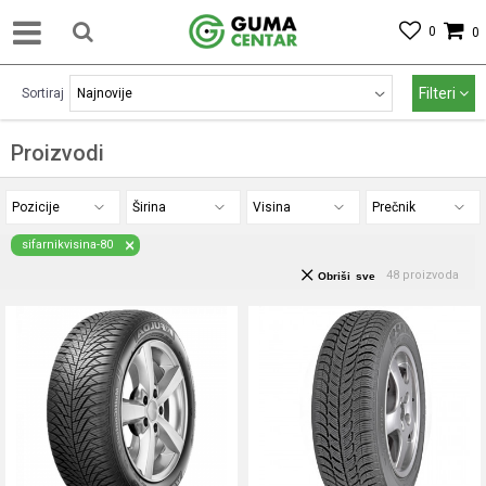
0
0
Filteri
Sortiraj
Proizvodi
Pozicije
Širina
Visina
Prečnik
sifarnikvisina-80
48
proizvoda
Obriši sve