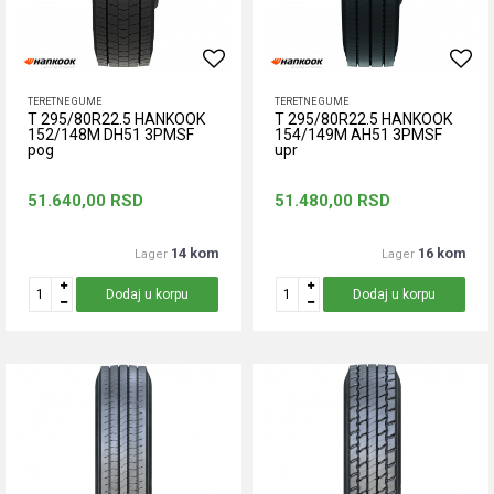
TERETNE GUME
TERETNE GUME
T 295/80R22.5 HANKOOK
T 295/80R22.5 HANKOOK
152/148M DH51 3PMSF
154/149M AH51 3PMSF
pog
upr
51.640,00
RSD
51.480,00
RSD
14 kom
16 kom
Lager
Lager
Dodaj u korpu
Dodaj u korpu