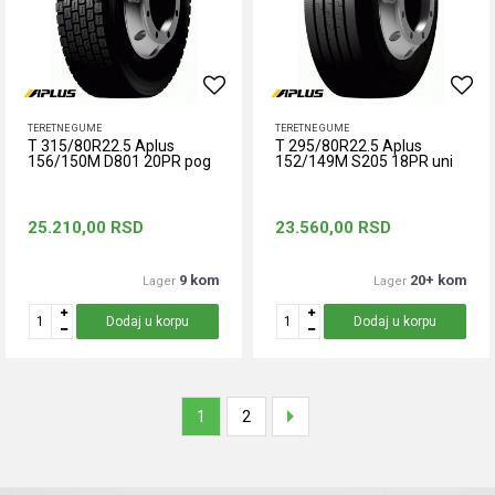
TERETNE GUME
TERETNE GUME
T 315/80R22.5 Aplus
T 295/80R22.5 Aplus
156/150M D801 20PR pog
152/149M S205 18PR uni
25.210,00
RSD
23.560,00
RSD
9 kom
20+ kom
Lager
Lager
Dodaj u korpu
Dodaj u korpu
1
2