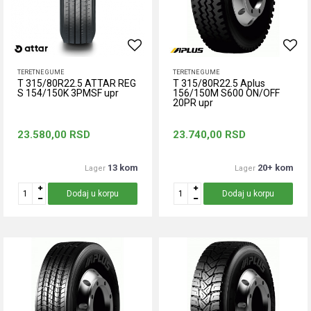
TERETNE GUME
TERETNE GUME
T 315/80R22.5 ATTAR REG
T 315/80R22.5 Aplus
S 154/150K 3PMSF upr
156/150M S600 ON/OFF
20PR upr
23.580,00
RSD
23.740,00
RSD
13 kom
20+ kom
Lager
Lager
Dodaj u korpu
Dodaj u korpu