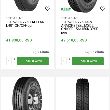
TERETNE GUME
TERETNE GUME
T 315/80R22.5 LAUFENN
T 315/80R22.5 Kelly
LR01 ON/OFF upr
ARMORSTEEL MSD2
ON/OFF 156/150K 3PSF
pog
41.830,00
RSD
49.510,00
RSD
4 kom
12 kom
Lager
Lager
Dodaj u korpu
Dodaj u korpu