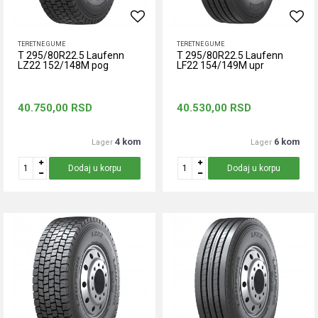
TERETNE GUME
TERETNE GUME
T 295/80R22.5 Laufenn
T 295/80R22.5 Laufenn
LZ22 152/148M pog
LF22 154/149M upr
40.750,00
RSD
40.530,00
RSD
4 kom
6 kom
Lager
Lager
Dodaj u korpu
Dodaj u korpu