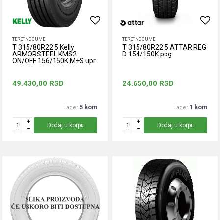
TERETNE GUME
TERETNE GUME
T 315/80R22.5 Kelly
T 315/80R22.5 ATTAR REG
ARMORSTEEL KMS2
D 154/150K pog
ON/OFF 156/150K M+S upr
49.430,00
RSD
24.650,00
RSD
5 kom
1 kom
Lager
Lager
Dodaj u korpu
Dodaj u korpu