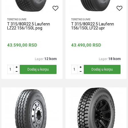
TERETNE GUME
TERETNE GUME
T 315/80R22.5 Laufenn
T 315/80R22.5 Laufenn
LZ22 156/150L pog
156/150L LF22 upr
43.590,00
RSD
43.490,00
RSD
12 kom
18 kom
Lager
Lager
Dodaj u korpu
Dodaj u korpu