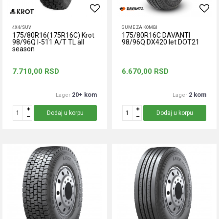
4X4/SUV
GUME ZA KOMBI
175/80R16(175R16C) Krot
175/80R16C DAVANTI
98/96Q I-511 A/T TL all
98/96Q DX420 let DOT21
season
7.710,00
RSD
6.670,00
RSD
20+ kom
2 kom
Lager
Lager
Dodaj u korpu
Dodaj u korpu